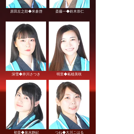
原田左之助◆米倉啓
斎藤一◆鈴木崇仁
深雪◆井川さつき
明里◆柘植美咲
初音◆泉水静紀
つね◆大川こはる