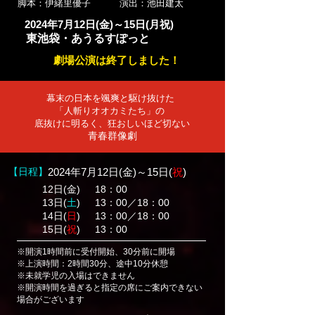
​脚本：伊緒里優子
​演出：池田建太
2024年7月12日(金)～15日(月祝)
東池袋・あうるすぽっと
劇場公演は終了しました！
幕末の日本を颯爽と駆け抜けた
「人斬りオオカミたち」の
底抜けに明るく、狂おしいほど切ない
青春群像劇
【日程】
2024年7月12日(金)～15日(
祝
)
12日(金)
18
：00
13日(
土
)
13：00／18：00
14日(
日
)
​13：00／18：00
15日(
祝
)
13：00
※開演1時間前に受付開始、30分前に開場
※
上演時間：2時間30分、途中10分休憩
※未就学児の入場はできません
※開演時間を過ぎると指定の席にご案内できない
場合がございます