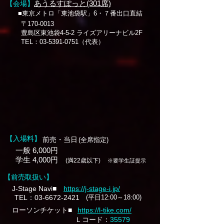
あうるすぽっと(301席)
【会場】
■東京メトロ「東池袋駅」6・７番出口直結
〒170-0013
豊島区東池袋4-5-2 ライズアリーナビル2F
TEL：03-5391-0751（代表）
【入場料】
前売・当日
(全席指定)
一般 6,000円
学生 4,000円
(満22歳以下)
※要学生証提示
【前売取扱い】
J-Stage Navi■
https://j-stage-i.jp/
TEL：03-6672-2421
(平日12:00～18:00)
ローソンチケット■
https://l-tike.com/
Ｌコード：
35579