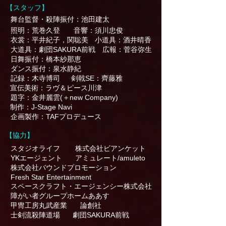
【スタッフ】
舞台監督・殺陣振付：池田建太
照明：荒巻久登
音響：須川忠俊
衣裳：平井紀子，関聡美
小道具：酒井晴香
大道具：劇団SAKURA前戦
広報：菅谷弥生
日舞振付：橋本紗那恵
ダンス振付：泉水静紀
記録：木寺博司
剣戟SE：齊藤雅
宣伝美術：ラヴ＆ピース川津
題字：金井麗雲(＋new Company)
制作：J-Stage Navi
企画製作：TAFプロデュース
【協力】
スタジオライフ
株式会社ビアンケット
YKエージェント
アミュレート/amuleto
株式会社バウンドプロモーション
Fresh Star Entertainment
スペースクラフト・エージェンシー株式会社
障がい者グループホームああす
甲冑工房丸武産業
論創社
士剣流殺陣道場
劇団SAKURA前戦