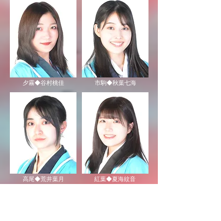
夕霧◆谷村桃佳
市駒◆秋葉七海
高尾◆荒井葉月
紅葉◆夏海紋音