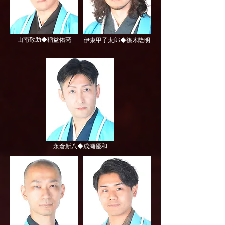
山南敬助◆稲益佑亮
伊東甲子太郎◆篠木隆明
永倉新八◆成瀬優和