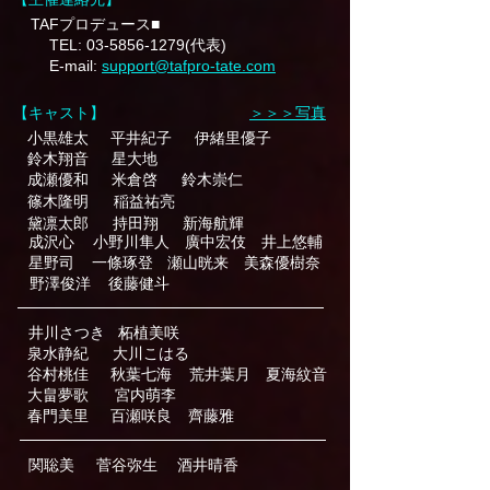
TAFプロデュース■
TEL:
03-5856-1279
(代表)
E-mail:
support@tafpro-tate.com
【キャスト】
＞＞＞写真
小黒雄太
平井紀子
伊緒里優子
鈴木翔音
星大地
成瀬優和
米倉啓
鈴木崇仁
篠木隆明
稲益祐亮
黛凛太郎
持田翔
新海航輝
成沢心
小野川隼人
廣中宏伎
井上悠輔
星野司
一條琢登
瀬山晄来
​美森優樹奈
野澤俊洋
後藤健斗
井川さつき
柘植美咲
泉水静紀
大川こはる
谷村桃佳
秋葉七海
荒井葉月
夏海紋音
​宮内萌李
大畠夢歌
春門美里
百瀬咲良
齊藤雅
関聡美
菅谷弥生
酒井晴香