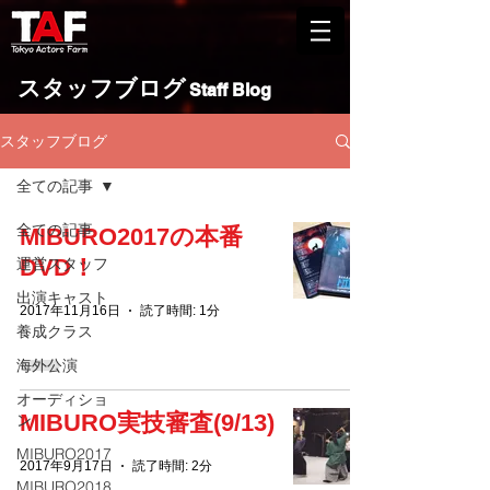
​スタッフブログ
Staff Blog
スタッフブログ
全ての記事
全ての記事
MIBURO2017の本番
運営スタッフ
DVD！
出演キャスト
2017年11月16日
読了時間: 1分
養成クラス
海外公演
オーディショ
MIBURO実技審査(9/13)
ン
MIBURO2017
2017年9月17日
読了時間: 2分
MIBURO2018