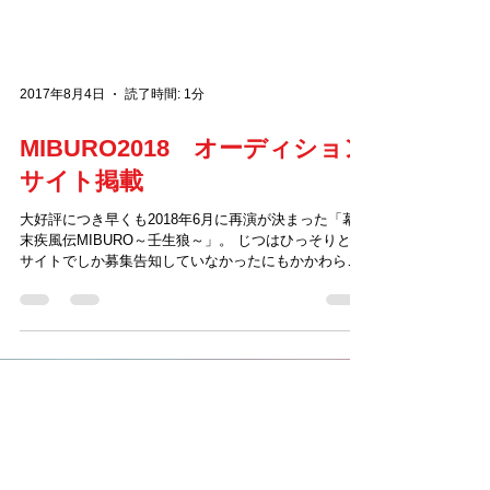
2017年8月4日
読了時間: 1分
MIBURO2018 オーディション
サイト掲載
大好評につき早くも2018年6月に再演が決まった「幕
末疾風伝MIBURO～壬生狼～」。 じつはひっそりと当
サイトでしか募集告知していなかったにもかかわら
ず、なんとすでに数件のご応募をいただいております♪
情報を探し出して果敢にも応募してくださった皆さ
ん、本当に本当にありがと...