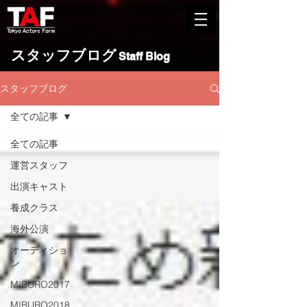
​スタッフブログ
Staff Blog
スタッフブログ
全ての記事
全ての記事
運営スタッフ
出演キャスト
養成クラス
海外公演
オーディショ
ン
MIBURO2017
MIBURO2018