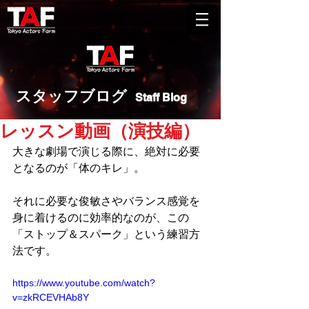
​スタッフブログ
Staff Blog
レッスン動画（演技編）
大きな劇場で演じる際に、絶対に必要
となるのが「体のキレ」。
それに必要な俊敏さやバランス感覚を
身に着けるのに効率的なのが、この
「ストップ＆スパーク」という練習方
法です。
https://www.youtube.com/watch?
v=zkRCEVHAb8Y