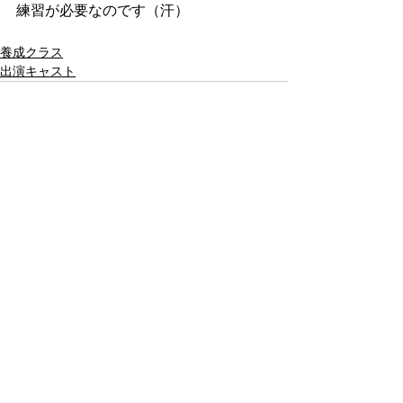
練習が必要なのです（汗）
養成クラス
出演キャスト
コメント
コメントを追加…
T
A
F
トーキョーアクターズファーム
〒120-0002 東京都足立区中川3-10-6-1F